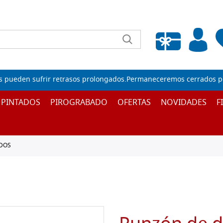
Lista de deseos vacía
s pueden sufrir retrasos prolongados.Permaneceremos cerrados por
 PINTADOS
PIROGRABADO
OFERTAS
NOVIDADES
F
DOS