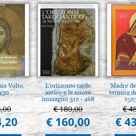
tuo Volto,
L'orizzonte tardo
Madre de 
 430
antico e le nuove
ternura d
immagini 312 - 468
25x
8,00
€ 180,00
€ 4
4,20
€ 160,00
€ 4