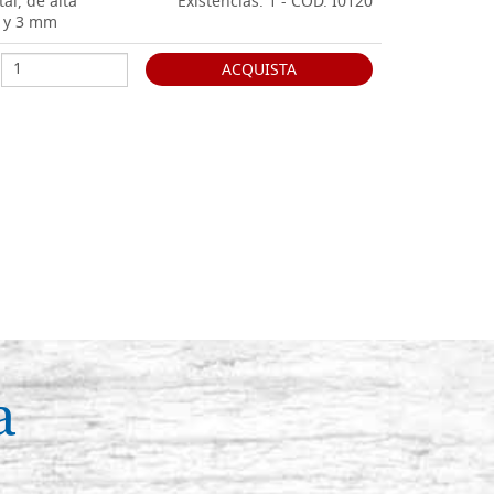
al, de alta
Existencias: 1 - COD. I0120
5 y 3 mm
ACQUISTA
a