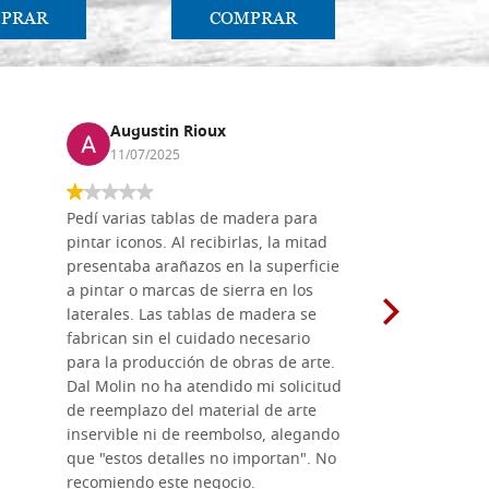
PRAR
COMPRAR
CO
Augustin Rioux
Marz
11/07/2025
01/07
Pedí varias tablas de madera para
Vale la pe
pintar iconos. Al recibirlas, la mitad
su maravil
presentaba arañazos en la superficie
materiales
a pintar o marcas de sierra en los
madera mo
laterales. Las tablas de madera se
herramient
fabrican sin el cuidado necesario
necesario 
para la producción de obras de arte.
pirograba
Dal Molin no ha atendido mi solicitud
íconos pint
de reemplazo del material de arte
ofrecen cu
inservible ni de reembolso, alegando
personal e
que "estos detalles no importan". No
generoso c
recomiendo este negocio.
sugerencias