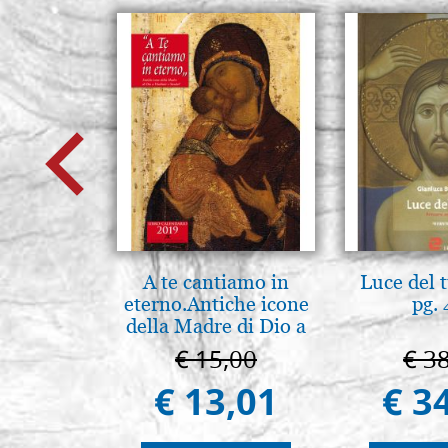
A te cantiamo in
Luce del 
eterno.Antiche icone
pg.
della Madre di Dio a
Vladimir e Suzdal
€ 15,00
€ 3
(libro-cal. 2019)
€ 13,01
€ 3