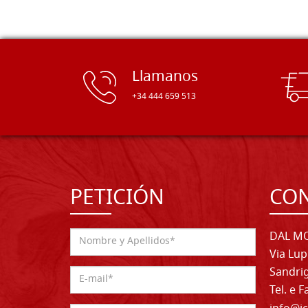
Llamanos
+34 444 659 513
PETICIÓN
CO
DAL MO
Via Lup
Sandrig
Tel. e 