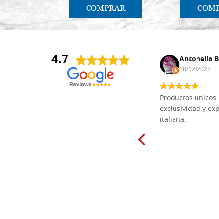
COMPRAR
COM
4.7
Anna Maria Negri
Antonella B
17/02/2025
18/12/2025
Las tablas de tilo macizo que compré
Productos únicos, 
en línea en la bien surtida carpintería
exclusividad y exp
Dal Molin para tallar tienen una
italiana.
excelente relación calidad-precio y
están disponibles en una amplia
gama de tamaños. Además, los
productos se empaquetaron
cuidadosamente y se entregaron a
tiempo. ¡Enhorabuena!