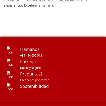
Productos únicos, servicio meticuloso, exclusividad y
Lo
te
experiencia. Excelencia italiana.
ta
n
Llamanos
+34 444 659 513
Entrega
rápido y seguro
Preguntas?
Escríbenos por correo
Sostenibilidad