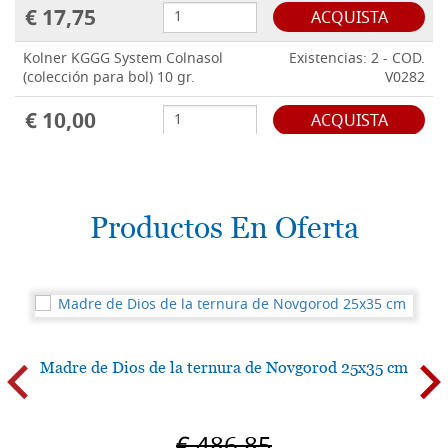
€ 17,75
ACQUISTA
Kolner KGGG System Colnasol
Existencias: 2 - COD.
(colección para bol) 10 gr.
V0282
€ 10,00
ACQUISTA
Kolner Bol acrílico rojo 500 ml.
Existencias: 3 - COD.
(KGGG System FOND)
V0388
Productos En Oferta
€ 68,00
ACQUISTA
Kolner Bol acrílico amarillo ocre
Existencias: 1 - COD.
500 ml. (KGGG System FOND)
V03899
€ 68,00
ACQUISTA
Kolner Colnafix 100 ml. (Colnasol
Madre de Dios de la ternura de Novgorod 25x35 cm
Existencias: 6 - COD.
listo para usar, líquido)
V0394
€ 7,30
ACQUISTA