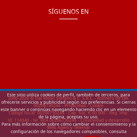
SÍGUENOS EN
Este sitio utiliza cookies de perfil, también de terceros, para
2000-
2026
© Dal Molin Stefano & C. S.R.L. - Número de IVA:
ofrecerte servicios y publicidad según tus preferencias. Si cierras
00206730244 -
Privacidad
-
Cookie
este banner o continúas navegando haciendo clic en un elemento
Código fiscal: 00206730244 - Cap. Soc. € 60.000 - Reg. imp.
de la página, aceptas su uso.
VI: 114340 - Nr. REA 00206730244 - Creatividad y desarrollo
Para más información sobre cómo cambiar el consentimiento y la
Web Agency Telemar
configuración de los navegadores compatibles, consulta