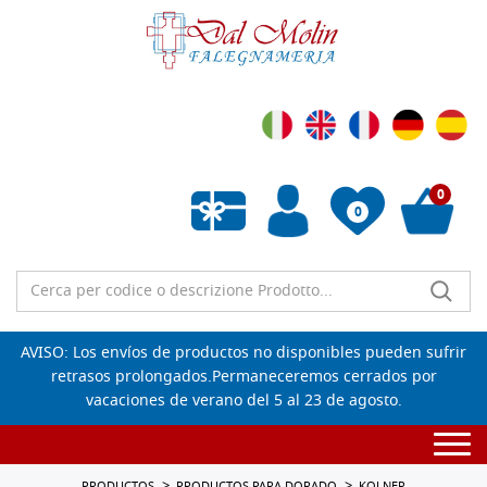
0
0
Lista de deseos vacía
AVISO: Los envíos de productos no disponibles pueden sufrir
retrasos prolongados.Permaneceremos cerrados por
vacaciones de verano del 5 al 23 de agosto.
Togg
navi