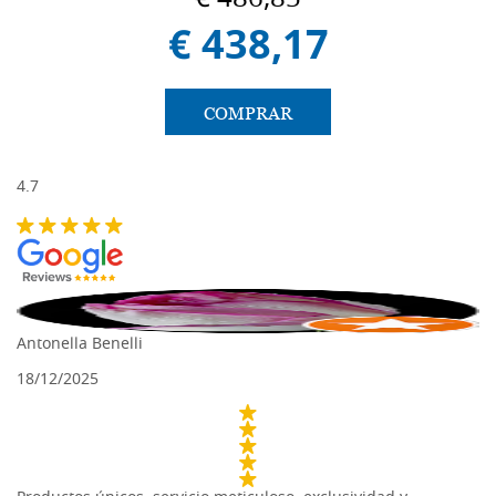
€ 486,85
€ 438,17
COMPRAR
4.7
Antonella Benelli
D
18/12/2025
18