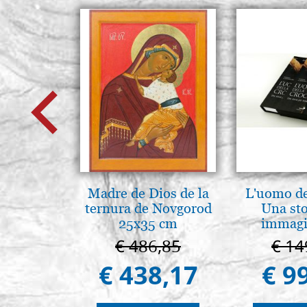
Madre de Dios de la
L'uomo de
ternura de Novgorod
Una sto
25x35 cm
immagi
pág
€ 486,85
€ 14
€ 438,17
€ 9