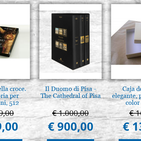
lla croce.
Il Duomo di Pisa -
Caja d
ria per
The Cathedral of Pisa
elegante, 
ni, 512
color
inas
9,00
€ 1.000,00
€ 1
9,00
€ 900,00
€ 1