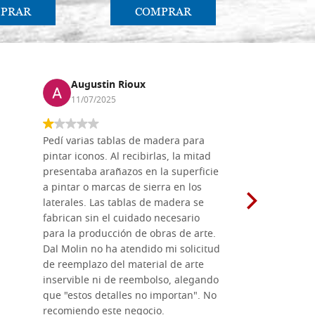
PRAR
COMPRAR
CO
Augustin Rioux
Marz
11/07/2025
01/07
Pedí varias tablas de madera para
Vale la pe
pintar iconos. Al recibirlas, la mitad
su maravil
presentaba arañazos en la superficie
materiales
a pintar o marcas de sierra en los
madera mo
laterales. Las tablas de madera se
herramient
fabrican sin el cuidado necesario
necesario 
para la producción de obras de arte.
pirograba
Dal Molin no ha atendido mi solicitud
íconos pint
de reemplazo del material de arte
ofrecen cu
inservible ni de reembolso, alegando
personal e
que "estos detalles no importan". No
generoso c
recomiendo este negocio.
sugerencias