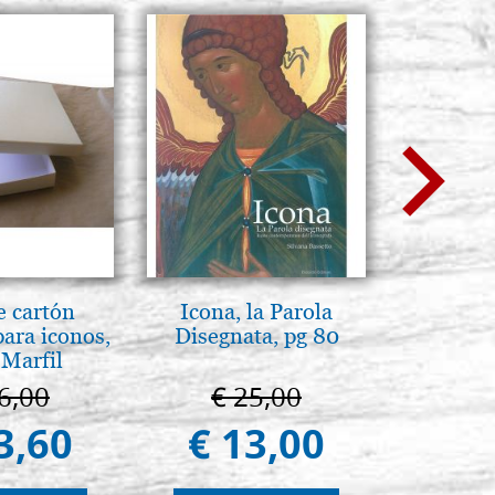
e cartón
Icona, la Parola
L'ikona
para iconos,
Disegnata, pg 80
dell'In
 Marfil
Giancarl
6,00
€ 25,00
€ 
3,60
€ 13,00
€ 