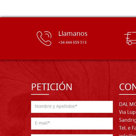
Llamanos
+34 444 659 513
PETICIÓN
CO
DAL MO
Via Lup
Sandrig
Tel. e 