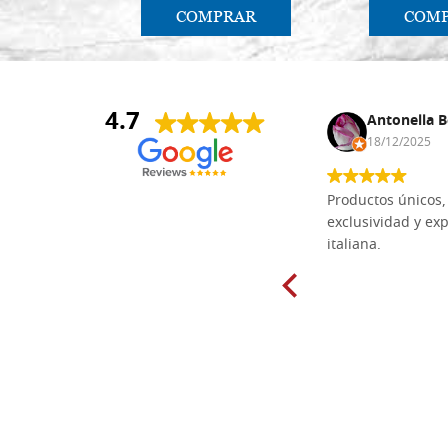
COMPRAR
COM
4.7
Anna Maria Negri
Antonella B
17/02/2025
18/12/2025
Las tablas de tilo macizo que compré
Productos únicos, 
en línea en la bien surtida carpintería
exclusividad y exp
Dal Molin para tallar tienen una
italiana.
excelente relación calidad-precio y
están disponibles en una amplia
gama de tamaños. Además, los
productos se empaquetaron
cuidadosamente y se entregaron a
tiempo. ¡Enhorabuena!