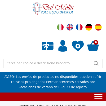
0
0
Lista de deseos vacía
AVISO: Los envíos de productos no disponibles pueden sufrir
retrasos prolongados.Permaneceremos cerrados por
vacaciones de verano del 5 al 23 de agosto.
Togg
navi