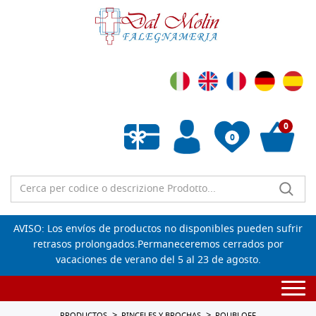
0
0
Lista de deseos vacía
AVISO: Los envíos de productos no disponibles pueden sufrir
retrasos prolongados.Permaneceremos cerrados por
vacaciones de verano del 5 al 23 de agosto.
Togg
navi