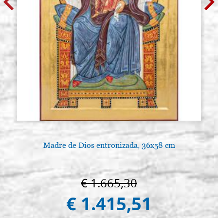
Madre de Dios entronizada, 36x58 cm
L
€ 1.665,30
€ 1.415,51