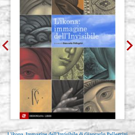
1D10, mezcla de sintético y marta,
P1D10-4
num. 4
€ 23,00
ACQUISTA
Pincel redondo Roubloff serie
Existencias: 4 - COD.
1D10, mezcla de sintético y marta,
P1D10-5
num. 5
€ 29,00
ACQUISTA
L'ikona. Immagine dell'Invisibile di Giancarlo Pellegrini