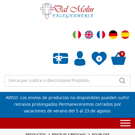
0
0
Lista de deseos vacía
AVISO: Los envíos de productos no disponibles pueden sufrir
retrasos prolongados.Permaneceremos cerrados por
vacaciones de verano del 5 al 23 de agosto.
Togg
navi