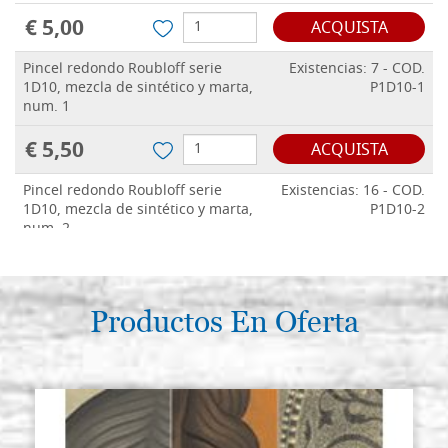
€ 5,00
ACQUISTA
Pincel redondo Roubloff serie
Existencias: 7 - COD.
1D10, mezcla de sintético y marta,
P1D10-1
num. 1
€ 5,50
ACQUISTA
Pincel redondo Roubloff serie
Existencias: 16 - COD.
1D10, mezcla de sintético y marta,
P1D10-2
num. 2
€ 9,00
ACQUISTA
Pincel redondo Roubloff serie
Productos En Oferta
Existencias: 8 - COD.
1D10, mezcla de sintético y marta,
P1D10-3
num. 3
€ 17,00
ACQUISTA
Pincel redondo Roubloff serie
Existencias: 9 - COD.