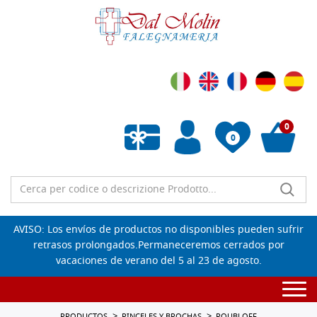
0
0
Lista de deseos vacía
AVISO: Los envíos de productos no disponibles pueden sufrir
retrasos prolongados.Permaneceremos cerrados por
vacaciones de verano del 5 al 23 de agosto.
Togg
navi