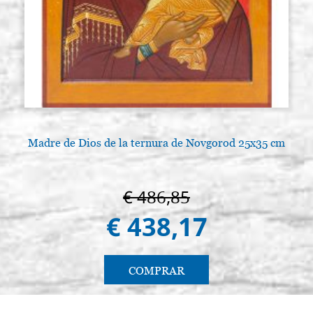
LEONARD Cepillo redondo, pelo de
Existencias: 5 - COD.
marta pura Kolinsky 7733RO n. 7
P7733ROLEO7
€ 59,00
ACQUISTA
Madre de Dios de la ternura de Novgorod 25x35 cm
A
€ 486,85
€ 438,17
COMPRAR