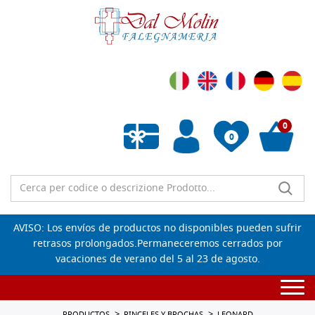
0
0
Lista de deseos vacía
AVISO: Los envíos de productos no disponibles pueden sufrir
retrasos prolongados.Permaneceremos cerrados por
vacaciones de verano del 5 al 23 de agosto.
Togg
navi