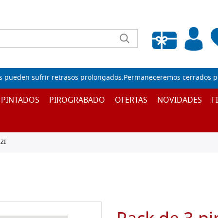
Lista de deseos vacía
s pueden sufrir retrasos prolongados.Permaneceremos cerrados por
 PINTADOS
PIROGRABADO
OFERTAS
NOVIDADES
F
ZI