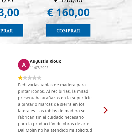
5,00
€ 180,00
€ 
3,00
€ 160,00
€ 
PRAR
COMPRAR
CO
Augustin Rioux
Marz
11/07/2025
01/07
Pedí varias tablas de madera para
Vale la pe
pintar iconos. Al recibirlas, la mitad
su maravil
presentaba arañazos en la superficie
materiales
a pintar o marcas de sierra en los
madera mo
laterales. Las tablas de madera se
herramient
fabrican sin el cuidado necesario
necesario 
para la producción de obras de arte.
pirograba
Dal Molin no ha atendido mi solicitud
íconos pint