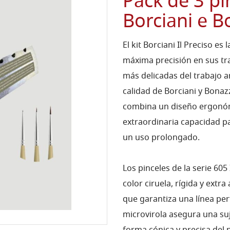
Pack de 3 pi
Borciani e B
El kit Borciani Il Preciso e
máxima precisión en sus tra
más delicadas del trabajo a
calidad de Borciani y Bonaz
combina un diseño ergonóm
extraordinaria capacidad p
un uso prolongado.
Los pinceles de la serie 605
color ciruela, rígida y extr
que garantiza una línea perf
microvirola asegura una suj