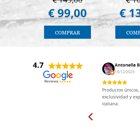
€ 149,00
€ 1
€ 99,00
€ 1
COMPRAR
COM
4.7
Anna Maria Negri
Antonella B
17/02/2025
18/12/2025
Las tablas de tilo macizo que compré
Productos únicos, 
en línea en la bien surtida carpintería
exclusividad y exp
Dal Molin para tallar tienen una
italiana.
excelente relación calidad-precio y
están disponibles en una amplia
gama de tamaños. Además, los
productos se empaquetaron
cuidadosamente y se entregaron a