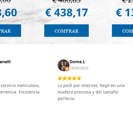
6,00
€ 486,85
€ 2
3,60
€ 438,17
€ 1
PRAR
COMPRAR
COM
enelli
Dome.L
18/09/2025
servicio meticuloso,
Lo pedí por internet, llegó en una
eriencia. Excelencia
madera preciosa y del tamaño
perfecto.