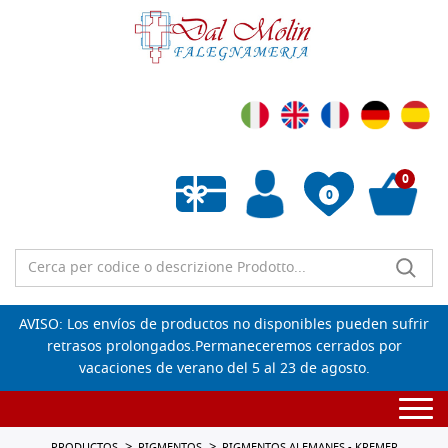
0
0
Lista de deseos vacía
AVISO: Los envíos de productos no disponibles pueden sufrir
retrasos prolongados.Permaneceremos cerrados por
vacaciones de verano del 5 al 23 de agosto.
Togg
navi