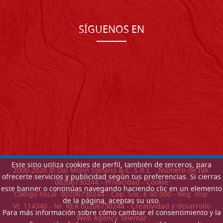
SÍGUENOS EN
Este sitio utiliza cookies de perfil, también de terceros, para
2000-
2026
© Dal Molin Stefano & C. S.R.L. - Número de IVA:
ofrecerte servicios y publicidad según tus preferencias. Si cierras
00206730244 -
Privacidad
-
Cookie
este banner o continúas navegando haciendo clic en un elemento
Código fiscal: 00206730244 - Cap. Soc. € 60.000 - Reg. imp.
de la página, aceptas su uso.
VI: 114340 - Nr. REA 00206730244 - Creatividad y desarrollo
Para más información sobre cómo cambiar el consentimiento y la
Web Agency Telemar