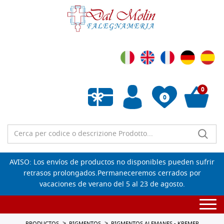
0
0
Lista de deseos vacía
AVISO: Los envíos de productos no disponibles pueden sufrir
retrasos prolongados.Permaneceremos cerrados por
vacaciones de verano del 5 al 23 de agosto.
Togg
navi