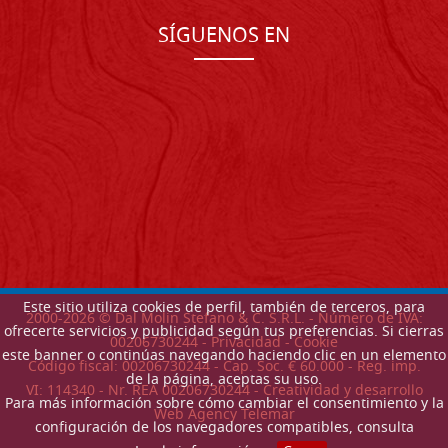
SÍGUENOS EN
Este sitio utiliza cookies de perfil, también de terceros, para
2000-
2026
© Dal Molin Stefano & C. S.R.L. - Número de IVA:
ofrecerte servicios y publicidad según tus preferencias. Si cierras
00206730244 -
Privacidad
-
Cookie
este banner o continúas navegando haciendo clic en un elemento
Código fiscal: 00206730244 - Cap. Soc. € 60.000 - Reg. imp.
de la página, aceptas su uso.
VI: 114340 - Nr. REA 00206730244 - Creatividad y desarrollo
Para más información sobre cómo cambiar el consentimiento y la
Web Agency Telemar
configuración de los navegadores compatibles, consulta