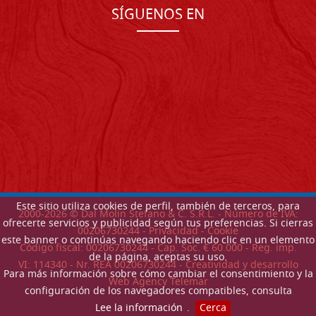
SÍGUENOS EN
Este sitio utiliza cookies de perfil, también de terceros, para
2000-
2026
© Dal Molin Stefano & C. S.R.L. - Número de IVA:
ofrecerte servicios y publicidad según tus preferencias. Si cierras
00206730244 -
Privacidad
-
Cookie
este banner o continúas navegando haciendo clic en un elemento
Código fiscal: 00206730244 - Cap. Soc. € 60.000 - Reg. imp.
de la página, aceptas su uso.
VI: 114340 - Nr. REA 00206730244 - Creatividad y desarrollo
Para más información sobre cómo cambiar el consentimiento y la
Web Agency Telemar
configuración de los navegadores compatibles, consulta
Lee la información
.
Cerca