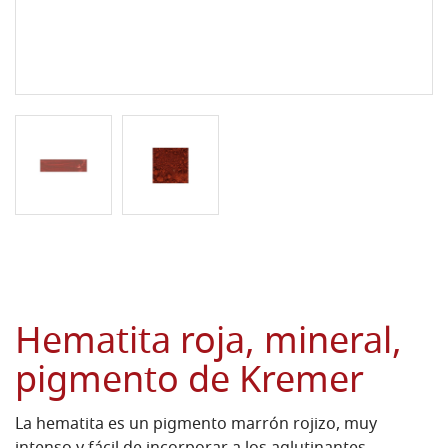
Hematita roja, mineral,
pigmento de Kremer
La hematita es un pigmento marrón rojizo, muy