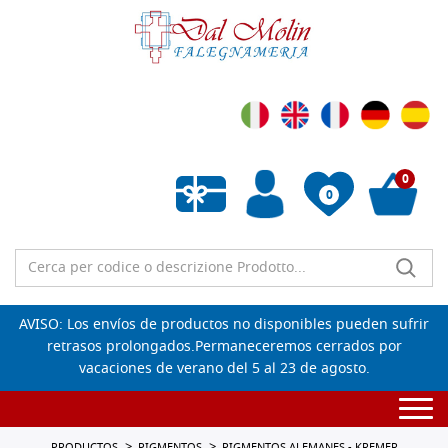
0
0
Lista de deseos vacía
AVISO: Los envíos de productos no disponibles pueden sufrir
retrasos prolongados.Permaneceremos cerrados por
vacaciones de verano del 5 al 23 de agosto.
Togg
navi