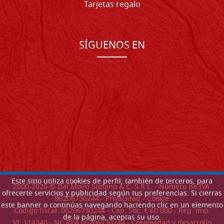
Tarjetas regalo
SÍGUENOS EN
Este sitio utiliza cookies de perfil, también de terceros, para
2000-
2026
© Dal Molin Stefano & C. S.R.L. - Número de IVA:
ofrecerte servicios y publicidad según tus preferencias. Si cierras
00206730244 -
Privacidad
-
Cookie
este banner o continúas navegando haciendo clic en un elemento
Código fiscal: 00206730244 - Cap. Soc. € 60.000 - Reg. imp.
de la página, aceptas su uso.
VI: 114340 - Nr. REA 00206730244 - Creatividad y desarrollo