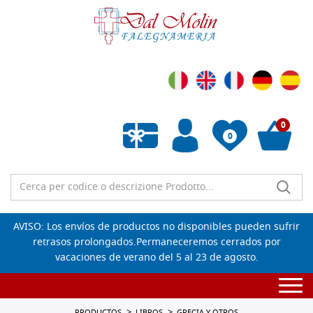
0
0
Lista de deseos vacía
AVISO: Los envíos de productos no disponibles pueden sufrir
retrasos prolongados.Permaneceremos cerrados por
vacaciones de verano del 5 al 23 de agosto.
Togg
navi