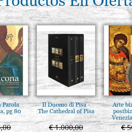
Productos En Ofert
a Parola
Il Duomo di Pisa -
Arte bi
a, pg 80
The Cathedral of Pisa
postbiz
Venezia
5,00
€ 1.000,00
€ 5