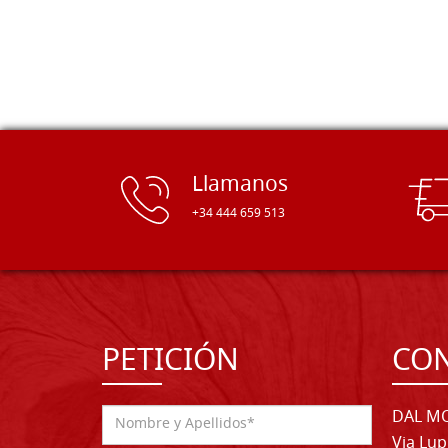
tiempo. ¡Enhorabuena!
Llamanos
+34 444 659 513
PETICIÓN
CO
DAL MO
Via Lup