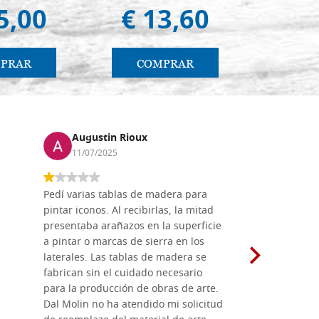
5,00
€ 13,60
€ 1.
PRAR
COMPRAR
CO
Augustin Rioux
Marz
11/07/2025
01/07
Pedí varias tablas de madera para
Vale la pe
pintar iconos. Al recibirlas, la mitad
su maravil
presentaba arañazos en la superficie
materiales
a pintar o marcas de sierra en los
madera mo
laterales. Las tablas de madera se
herramient
fabrican sin el cuidado necesario
necesario 
para la producción de obras de arte.
pirograba
Dal Molin no ha atendido mi solicitud
íconos pint