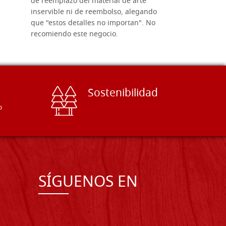
de reemplazo del material de arte
ofrecen cu
inservible ni de reembolso, alegando
personal e
que "estos detalles no importan". No
generoso c
recomiendo este negocio.
sugerencias
Sostenibilidad
o
SÍGUENOS EN