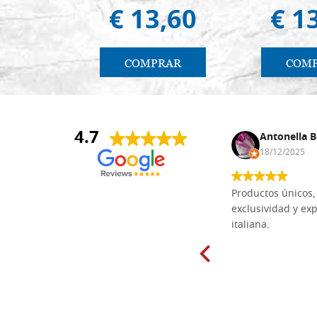
€ 13,60
€ 1
COMPRAR
COM
4.7
Anna Maria Negri
Antonella B
17/02/2025
18/12/2025
Las tablas de tilo macizo que compré
Productos únicos, 
en línea en la bien surtida carpintería
exclusividad y exp
Dal Molin para tallar tienen una
italiana.
excelente relación calidad-precio y
están disponibles en una amplia
gama de tamaños. Además, los
productos se empaquetaron
cuidadosamente y se entregaron a