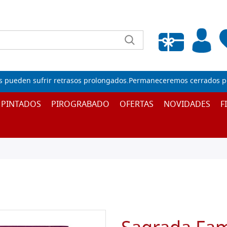
Lista de deseos vacía
s pueden sufrir retrasos prolongados.Permaneceremos cerrados por
 PINTADOS
PIROGRABADO
OFERTAS
NOVIDADES
F