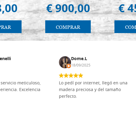
3,00
€ 900,00
€ 4
PRAR
COMPRAR
COM
enelli
Dome.L
18/09/2025
servicio meticuloso,
Lo pedí por internet, llegó en una
eriencia. Excelencia
madera preciosa y del tamaño
perfecto.