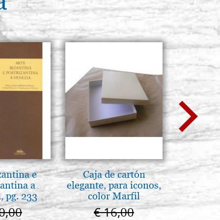
a
zantina e
Caja de cartón
Madre
antina a
elegante, para iconos,
entroni
, pg. 233
color Marfil
0,00
€ 16,00
€ 1