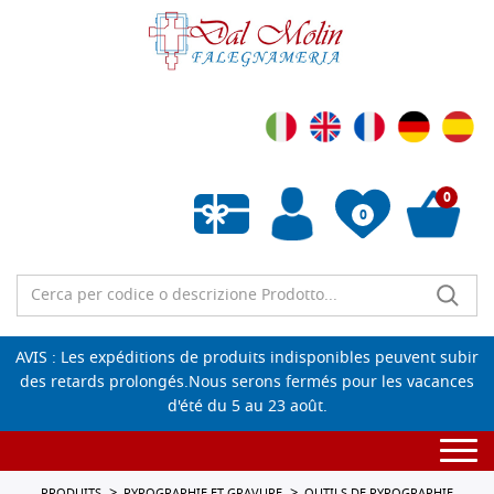
0
0
Liste de souhaits vide
AVIS : Les expéditions de produits indisponibles peuvent subir
des retards prolongés.Nous serons fermés pour les vacances
d'été du 5 au 23 août.
Togg
navi