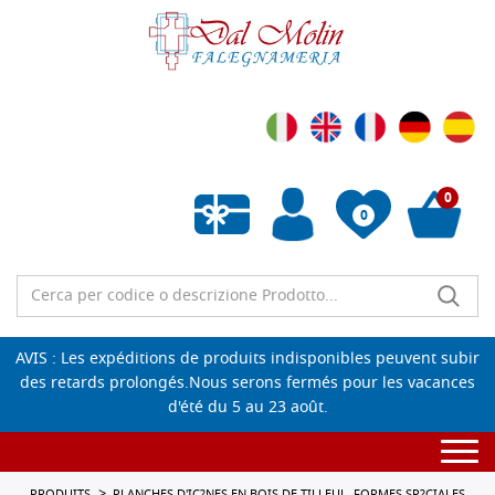
0
0
Liste de souhaits vide
AVIS : Les expéditions de produits indisponibles peuvent subir
des retards prolongés.Nous serons fermés pour les vacances
d'été du 5 au 23 août.
Togg
navi