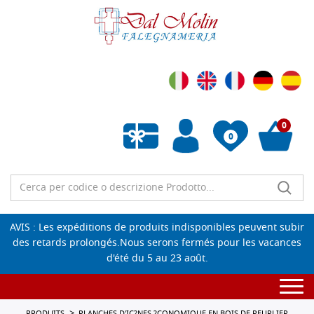
0
0
Liste de souhaits vide
AVIS : Les expéditions de produits indisponibles peuvent subir
des retards prolongés.Nous serons fermés pour les vacances
d'été du 5 au 23 août.
Togg
navi