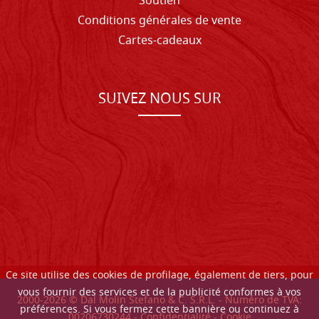
Soutien
Conditions générales de vente
Cartes-cadeaux
SUIVEZ NOUS SUR
Ce site utilise des cookies de profilage, également de tiers, pour
vous fournir des services et de la publicité conformes à vos
2000-
2026
© Dal Molin Stefano & C. S.R.L. - Numéro de TVA:
préférences. Si vous fermez cette bannière ou continuez à
00206730244 -
Confidentialité
-
Cookie