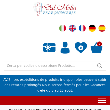
0
0
Liste de souhaits vide
AVIS : Les expéditions de produits indisponibles peuvent subir
des retards prolongés.Nous serons fermés pour les vacances
d'été du 5 au 23 août.
Togg
navi