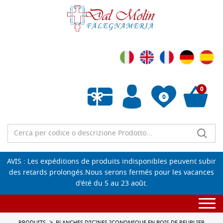
0
0
Liste de souhaits vide
AVIS : Les expéditions de produits indisponibles peuvent subir
des retards prolongés.Nous serons fermés pour les vacances
d'été du 5 au 23 août.
Togg
navi