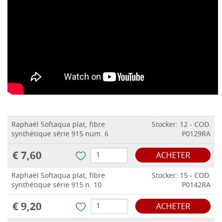
Raphaël Softaqua plat, fibre
Stocker: 12 - COD.
synthétique série 915 num. 6
P0129RA
€ 7,60
ACHETER
Raphaël Softaqua plat, fibre
Stocker: 15 - COD.
synthétique série 915 n. 10
P0142RA
€ 9,20
ACHETER