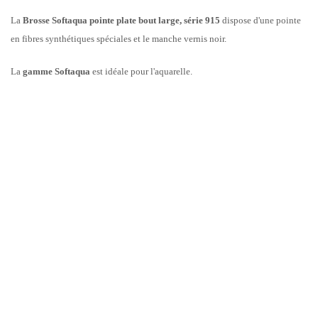
La
Brosse Softaqua pointe plate bout large, série 915
dispose d'une pointe
en fibres synthétiques spéciales et le manche vernis noir.
La
gamme Softaqua
est idéale pour l'aquarelle.
DEPUIS PLUS DE 200 ANS, RAPHAËL S’ENGAGE À PROPOSER DES
PINCEAUX RÉPONDANT AU MIEUX AUX ATTENTES DES ARTISTES.
AVEC LEUR COLLABORATION, LE DÉPARTEMENT RECHERCHE &
DÉVELOPPEMENT DE LA MARQUE A MIS AU POINT UNE
FIBRE
SYNTHÉTIQUE EXCEPTIONNELLE OFFRANT UNE CAPACITÉ DE
RÉTENTION INÉGALÉE
.
LA FORME ONDULÉE DE CETTE FIBRE CRÉE DES ESPACES QUI
RETIENNENT LES MOLÉCULES D’EAU, CONTRAIREMENT AUX
FIBRES SYNTHÉTIQUES CLASSIQUES, DROITES ET ALIGNÉES, QUI