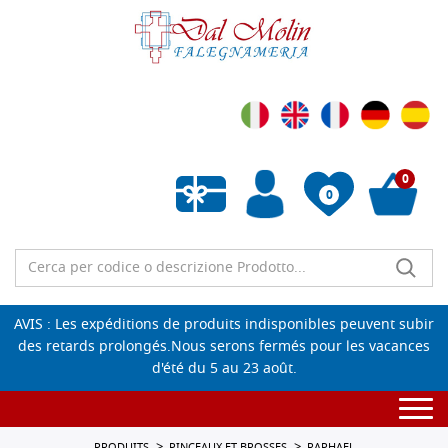
0
0
Liste de souhaits vide
AVIS : Les expéditions de produits indisponibles peuvent subir
des retards prolongés.Nous serons fermés pour les vacances
d'été du 5 au 23 août.
Togg
navi