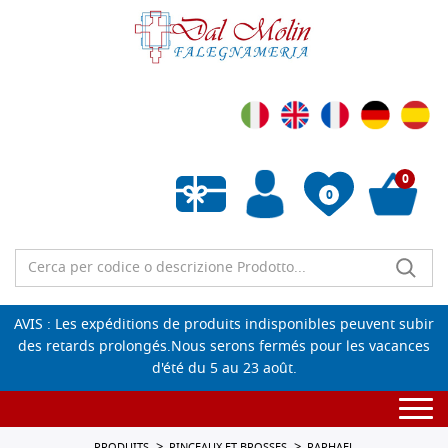
0
0
Liste de souhaits vide
AVIS : Les expéditions de produits indisponibles peuvent subir
des retards prolongés.Nous serons fermés pour les vacances
d'été du 5 au 23 août.
Togg
navi