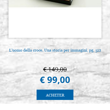
L'uomo della croce. Una storia per immagini, pg. 512
A
€ 149,00
€ 99,00
ACHETER