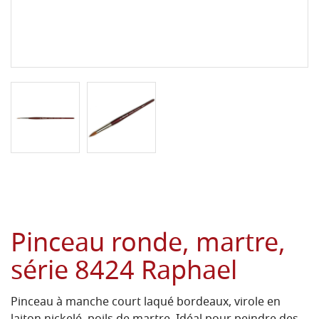
Pinceau ronde, martre,
série 8424 Raphael
Pinceau à manche court laqué bordeaux, virole en