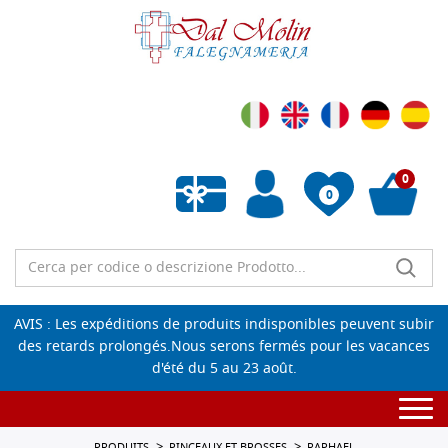
0
0
Liste de souhaits vide
AVIS : Les expéditions de produits indisponibles peuvent subir
des retards prolongés.Nous serons fermés pour les vacances
d'été du 5 au 23 août.
Togg
navi