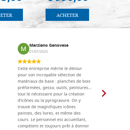
ETER
ACHETER
AC
Marziano Genovese
Anna
01/07/2025
17/02
Cette entreprise mérite le détour
Les planche
pour son incroyable sélection de
achetées e
matériaux de base : planches de bois
une menuis
préformées, gesso, outils, peintures…
achalandée
tout le nécessaire pour la création
rapport qu
d’icônes ou la pyrogravure. On y
dans une 
trouve de magnifiques icônes
dimensions
peintes, des livres, et même des
soigneusem
cours. Le personnel est accueillant,
dans les dé
compétent et toujours prêt à donner