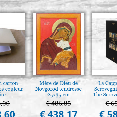
num. 12
€ 12,00
Raphaël Precision 8940 Series
synthétiqueimitation martre, 
num. 16
€ 13,00
n carton
Mère de Dieu de
La Cappe
es couleur
Novgorod tendresse
Scrovegni
ire
25x35 cm
The Scrov
in 
6,00
€ 486,85
€ 6
3,60
€ 438,17
€ 5