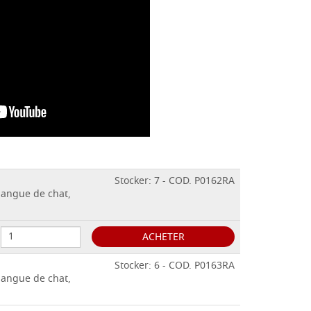
Stocker: 7 - COD. P0162RA
langue de chat,
ACHETER
Stocker: 6 - COD. P0163RA
langue de chat,