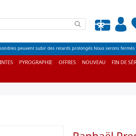
Liste de souhaits vide
sponibles peuvent subir des retards prolongés.Nous serons fermés 
INTES
PYROGRAPHIE
OFFRES
NOUVEAU
FIN DE SÉR