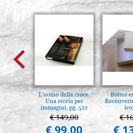
L'uomo della croce.
Boites e
Una storia per
Recouvert
immagini, pg. 512
ivo
€ 149,00
€ 1
€ 99,00
€ 1