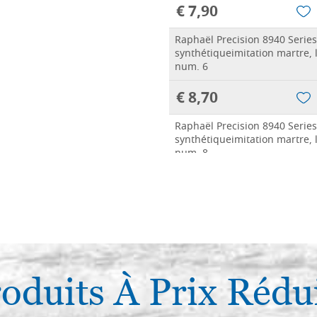
€ 7,90
Raphaël Precision 8940 Series
synthétiqueimitation martre, 
num. 6
€ 8,70
Raphaël Precision 8940 Series
synthétiqueimitation martre, 
num. 8
€ 10,00
Raphaël Precision 8940 Series
synthétiqueimitation martre, 
num. 10
€ 11,70
oduits À Prix Rédu
Raphaël Precision 8940 Series
synthétiqueimitation martre, 