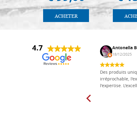
ACHETER
ACH
4.7
Daniel Vandewalle
Antonella B
27/07/2017
18/12/2025
société fiable et correcte. Très bon
Des produits uniq
matériel.
irréprochable, l'ex
l'expertise. L'exce