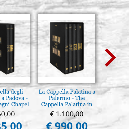
ACHETER
Stocker: 12 - COD. P0168RA
langue de chat,
ACHETER
lla degli
La Cappella Palatina a
Luce del
 a Padova -
Palermo - The
pg
egni Chapel
Cappella Palatina in
Padua
Palermo
50,00
€ 1.100,00
€ 
85,00
€ 990,00
€ 