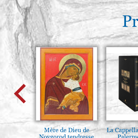
Pr
Mère de Dieu de
La Cappella
Novgorod tendresse
Palerm