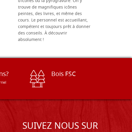
d’icônes ou la pyrogravure. On y
dans une 
trouve de magnifiques icônes
dimensions
peintes, des livres, et même des
soigneusem
cours. Le personnel est accueillant,
dans les dé
compétent et toujours prêt à donner
des conseils. À découvrir
absolument !
ns?
Bois FSC
riel
SUIVEZ NOUS SUR