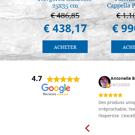
25x35 cm
Cappella P
Pal
€ 486,85
€ 1.1
€ 438,17
€ 99
ACHETER
ACH
4.7
Daniel Vandewalle
Antonella B
27/07/2017
18/12/2025
société fiable et correcte. Très bon
Des produits uniq
matériel.
irréprochable, l'ex
l'expertise. L'exce