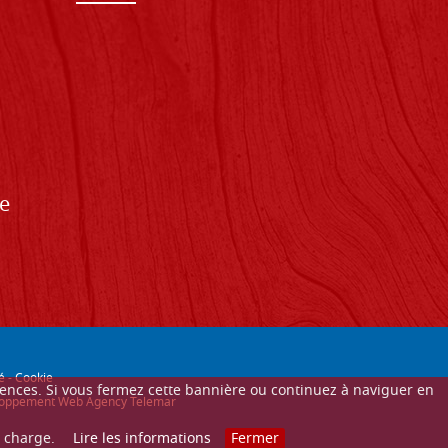
de
é
-
Cookie
érences. Si vous fermez cette bannière ou continuez à naviguer en
éveloppement Web Agency Telemar
n charge.
Lire les informations
Fermer