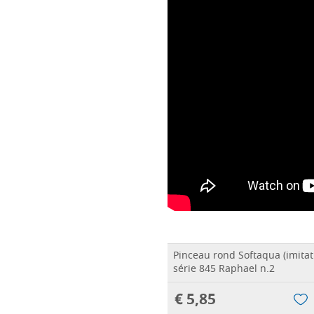
Pinceau rond Softaqua (imitat
série 845 Raphael n.2
€ 5,85