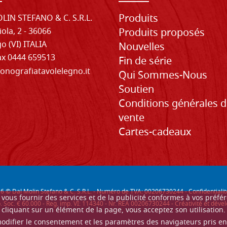
Produits
LIN STEFANO & C. S.R.L.
iola, 2 - 36066
Produits proposés
o (VI) ITALIA
Nouvelles
Fax 0444 659513
Fin de série
onografiatavolelegno.it
Qui Sommes-Nous
Soutien
Conditions générales 
vente
Cartes-cadeaux
26
© Dal Molin Stefano & C. S.R.L. - Numéro de TVA: 00206730244 -
Confidentialit
ur vous fournir des services et de la publicité conformes à vos préf
. Soc. € 60.000 - Reg. imp. VI: 114340 - Nr. REA 00206730244 - Créativité et d
cliquant sur un élément de la page, vous acceptez son utilisation.
modifier le consentement et les paramètres des navigateurs pris e