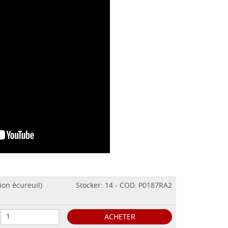
ion écureuil)
Stocker: 14 - COD. P0187RA2
ACHETER