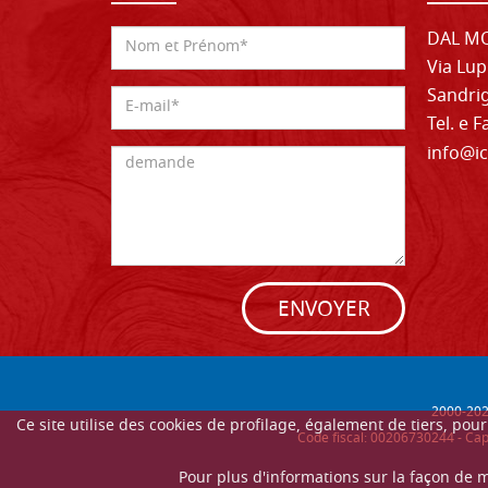
DAL MO
Via Lup
Sandrig
Tel. e 
info@ic
ENVOYER
2000-
20
Ce site utilise des cookies de profilage, également de tiers, po
Code fiscal: 00206730244 - Cap
Pour plus d'informations sur la façon de 