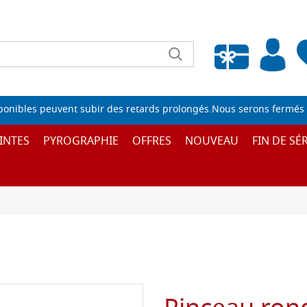
Liste de souhaits vide
sponibles peuvent subir des retards prolongés.Nous serons fermés 
INTES
PYROGRAPHIE
OFFRES
NOUVEAU
FIN DE SÉR