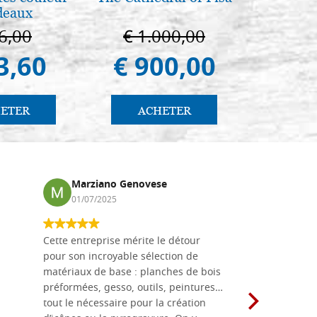
ACHETER
deaux
Venezi
6,00
€ 1.000,00
€ 
3,60
€ 900,00
€ 
ETER
ACHETER
AC
Marziano Genovese
Anna
01/07/2025
17/02
Cette entreprise mérite le détour
Les planche
pour son incroyable sélection de
achetées e
matériaux de base : planches de bois
une menuis
préformées, gesso, outils, peintures…
achalandée
tout le nécessaire pour la création
rapport qu