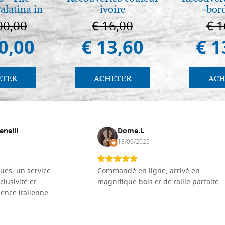
€ 18,30
alatina in
ivoire
bor
ermo
00,00
€ 16,00
€ 1
0,00
€ 13,60
€ 1
ETER
ACHETER
ACH
enelli
Dome.L
18/09/2025
ues, un service
Commandé en ligne, arrivé en
clusivité et
magnifique bois et de taille parfaite
llence italienne.