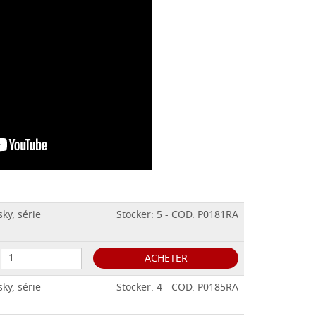
ky, série
Stocker: 5 - COD. P0181RA
ACHETER
ky, série
Stocker: 4 - COD. P0185RA