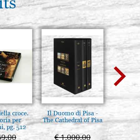
its
ky, série
Stocker: 1 - COD. P0184RA
ACHETER
lla croce.
Il Duomo di Pisa -
Arte b
oria per
The Cathedral of Pisa
postbi
, pg. 512
Venezi
49,00
€ 1.000,00
€ 