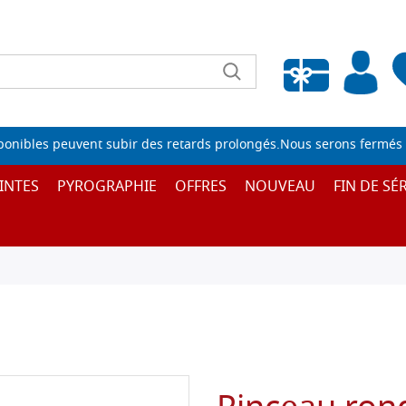
Liste de souhaits vide
sponibles peuvent subir des retards prolongés.Nous serons fermés 
INTES
PYROGRAPHIE
OFFRES
NOUVEAU
FIN DE SÉR