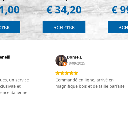
1,00
€ 34,20
€ 9
ETER
ACHETER
ACH
enelli
Dome.L
18/09/2025
ues, un service
Commandé en ligne, arrivé en
clusivité et
magnifique bois et de taille parfaite
llence italienne.