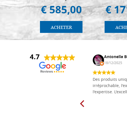
€ 585,00
€ 17
ACHETER
ACH
4.7
Daniel Vandewalle
Antonella B
27/07/2017
18/12/2025
société fiable et correcte. Très bon
Des produits uniq
matériel.
irréprochable, l'ex
l'expertise. L'exce