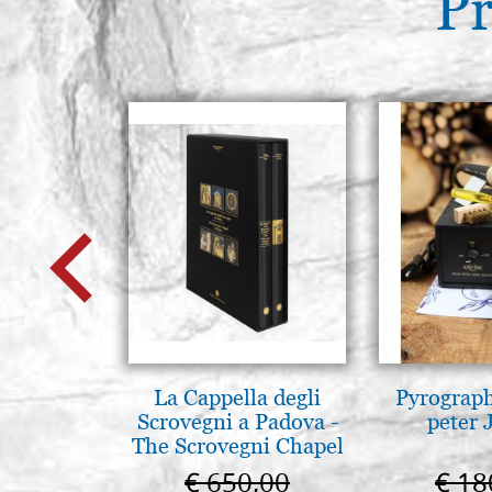
Pr
La Cappella degli
Pyrograp
Scrovegni a Padova -
peter 
The Scrovegni Chapel
in Padua
€ 650,00
€ 18