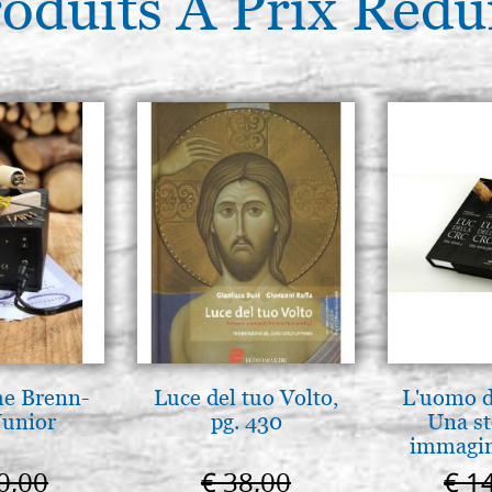
oduits À Prix Rédu
Pinceau rond en martre Kolins
RAPHAEL 16684, n. 8
€ 73,00
he Brenn-
Luce del tuo Volto,
L'uomo de
Junior
pg. 430
Una st
immagini
0,00
€ 38,00
€ 1