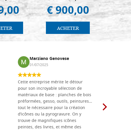
9,00
€ 900,00
€ 
ETER
ACHETER
AC
Marziano Genovese
Anna
01/07/2025
17/02
Cette entreprise mérite le détour
Les planche
pour son incroyable sélection de
achetées e
matériaux de base : planches de bois
une menuis
préformées, gesso, outils, peintures…
achalandée
tout le nécessaire pour la création
rapport qu
d’icônes ou la pyrogravure. On y
dans une 
trouve de magnifiques icônes
dimensions
peintes, des livres, et même des
soigneusem