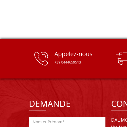
Appelez-nous
+39 0444659513
DEMANDE
CON
DAL MO