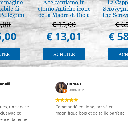
 Immagine
A te cantiamo in
La Cappe
sibile di
eterno.Antiche icone
Scrovegni
Pellegrini
della Madre di Dio a
The Scrov
Vladimir e Suzdal
in 
5,00
€ 15,00
€ 6
(libro-cal. 2019))
5,00
€ 13,01
€ 5
ETER
ACHETER
ACH
enelli
Dome.L
18/09/2025
ues, un service
Commandé en ligne, arrivé en
clusivité et
magnifique bois et de taille parfaite
llence italienne.