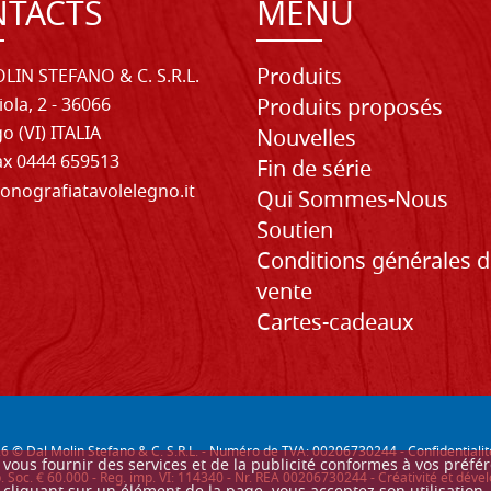
TACTS
MENU
Produits
LIN STEFANO & C. S.R.L.
iola, 2 - 36066
Produits proposés
o (VI) ITALIA
Nouvelles
Fax 0444 659513
Fin de série
onografiatavolelegno.it
Qui Sommes-Nous
Soutien
Conditions générales 
vente
Cartes-cadeaux
26
© Dal Molin Stefano & C. S.R.L. - Numéro de TVA: 00206730244 -
Confidentialit
ur vous fournir des services et de la publicité conformes à vos préf
. Soc. € 60.000 - Reg. imp. VI: 114340 - Nr. REA 00206730244 - Créativité et d