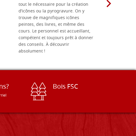
tout le nécessaire pour la création
rapport qu
d’icônes ou la pyrogravure. On y
dans une 
trouve de magnifiques icônes
dimensions
peintes, des livres, et même des
soigneusem
cours. Le personnel est accueillant,
dans les dé
compétent et toujours prêt à donner
des conseils. À découvrir
absolument !
ns?
Bois FSC
riel