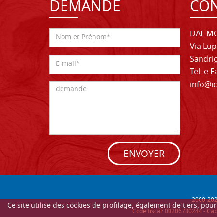
DEMANDE
CON
DAL MO
Via Lup
Sandrig
Tel. e 
info@ic
ENVOYER
2000-
20
Ce site utilise des cookies de profilage, également de tiers, po
Code fiscal: 00206730244 - Cap