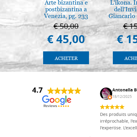
Arte bizantina e
L'ikona.
postbizantina a
dell'Invi
Venezia, pg. 233
Giancarlo 
€ 50,00
€ 1
€ 45,00
€ 1
ACHETER
ACH
4.7
Daniel Vandewalle
Antonella B
27/07/2017
18/12/2025
société fiable et correcte. Très bon
Des produits uniq
matériel.
irréprochable, l'ex
l'expertise. L'exce