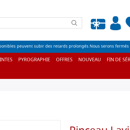
Liste de souhaits vide
sponibles peuvent subir des retards prolongés.Nous serons fermés 
INTES
PYROGRAPHIE
OFFRES
NOUVEAU
FIN DE SÉR