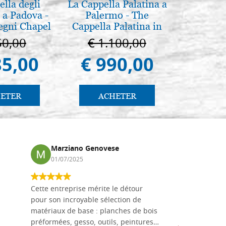
lla degli
La Cappella Palatina a
Pyrogra
 a Padova -
Palermo - The
pete
egni Chapel
Cappella Palatina in
Padua
Palermo
50,00
€ 1.100,00
€ 1
85,00
€ 990,00
€ 1
ETER
ACHETER
AC
Marziano Genovese
Anna
01/07/2025
17/02
Cette entreprise mérite le détour
Les planche
pour son incroyable sélection de
achetées e
matériaux de base : planches de bois
une menuis
préformées, gesso, outils, peintures…
achalandée