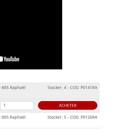
e 805 Raphaël
Stocker: 4 - COD. P0141RA
ACHETER
e 805 Raphaël
Stocker: 5 - COD. P0126RA