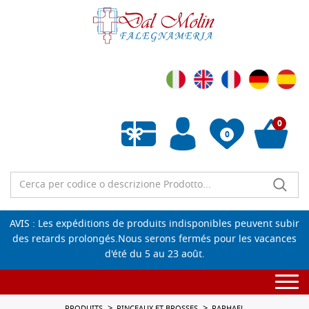
0
0
Liste de souhaits vide
AVIS : Les expéditions de produits indisponibles peuvent subir
des retards prolongés.Nous serons fermés pour les vacances
d'été du 5 au 23 août.
Togg
navi