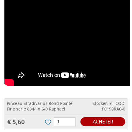
Pinceau Stradivarius Rond Pointe
Stocker: 9 - COD.
Fine serie 8344 n.6/0 Raphael
P0198RA6-0
€ 5,60
ACHETER