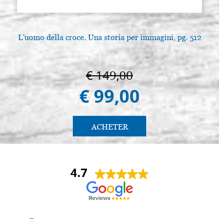
Pinceau Stradivarius Rond Pointe
Stocker: 5 - COD.
Fine serie 8344 n.6 Raphael
P0198RA6
L'uomo della croce. Una storia per immagini, pg. 512
€ 11,60
ACHETER
Pinceau Stradivarius Rond Pointe
Stocker: 6 - COD.
€ 149,00
Fine serie 8344 n.8 Raphael
P0198RA8
€ 99,00
€ 18,80
ACHETER
Pinceau Stradivarius Rond Pointe
Stocker: 5 - COD.
ACHETER
Fine serie 8344 n.10 Raphael
P0198RA10
€ 20,00
ACHETER
4.7