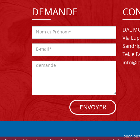
DEMANDE
CON
DAL MO
Via Lup
Sandrig
Tel. e 
info@ic
ENVOYER
2000-
20