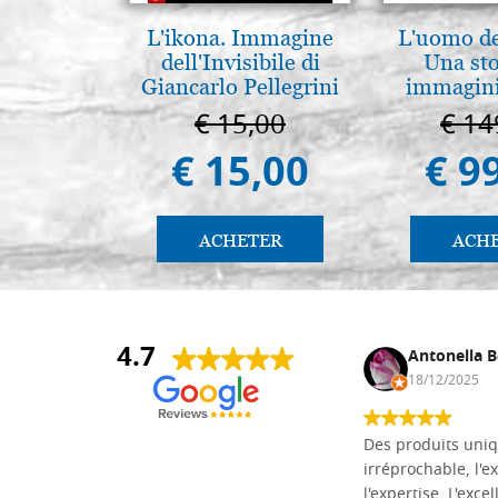
L'ikona. Immagine
L'uomo de
dell'Invisibile di
Una sto
Giancarlo Pellegrini
immagini
€ 15,00
€ 14
€ 15,00
€ 9
ACHETER
ACH
4.7
Daniel Vandewalle
Antonella B
27/07/2017
18/12/2025
société fiable et correcte. Très bon
Des produits uniq
matériel.
irréprochable, l'ex
l'expertise. L'exce