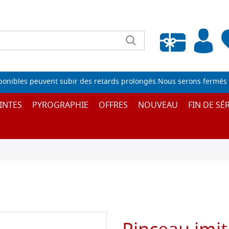
Liste de souhaits vide
sponibles peuvent subir des retards prolongés.Nous serons fermés 
INTES
PYROGRAPHIE
OFFRES
NOUVEAU
FIN DE SÉR