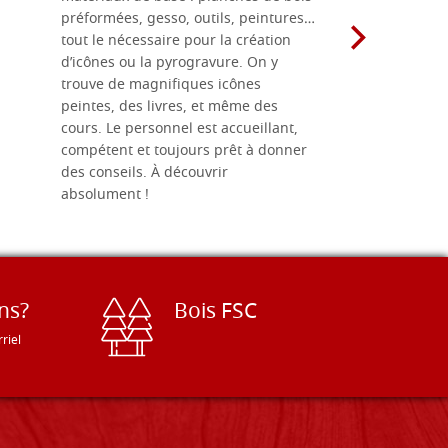
préformées, gesso, outils, peintures…
achalandée
tout le nécessaire pour la création
rapport qu
d’icônes ou la pyrogravure. On y
dans une 
trouve de magnifiques icônes
dimensions
peintes, des livres, et même des
soigneusem
cours. Le personnel est accueillant,
dans les dé
compétent et toujours prêt à donner
des conseils. À découvrir
absolument !
ns?
Bois FSC
riel