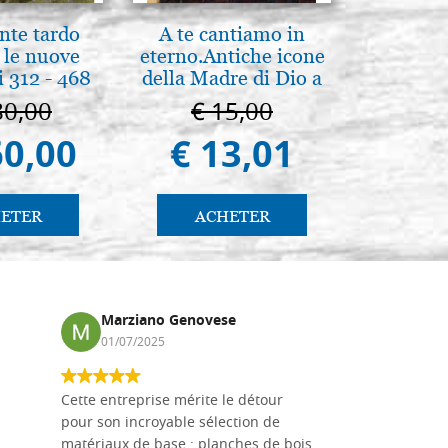
nte tardo
A te cantiamo in
La Capp
 le nuove
eterno.Antiche icone
Scrovegn
 312 - 468
della Madre di Dio a
The Scro
Vladimir e Suzdal
in
80,00
€ 15,00
€ 6
(libro-cal. 2019))
60,00
€ 13,01
€ 5
ETER
ACHETER
AC
Marziano Genovese
Anna
01/07/2025
17/02
Cette entreprise mérite le détour
Les planche
pour son incroyable sélection de
achetées e
matériaux de base : planches de bois
une menuis