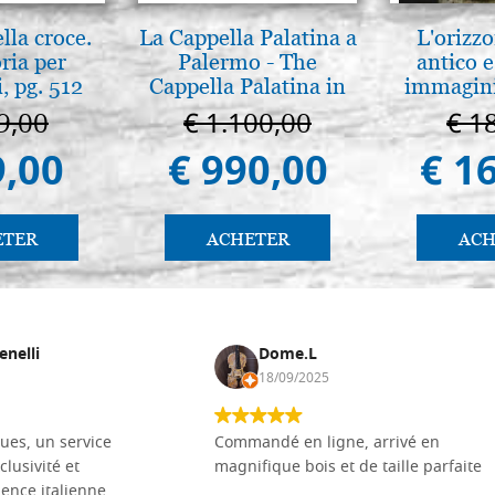
lla croce.
La Cappella Palatina a
L'orizzo
ria per
Palermo - The
antico e
, pg. 512
Cappella Palatina in
immagini
Palermo
9,00
€ 1.100,00
€ 1
9,00
€ 990,00
€ 1
ETER
ACHETER
ACH
enelli
Dome.L
18/09/2025
ues, un service
Commandé en ligne, arrivé en
clusivité et
magnifique bois et de taille parfaite
llence italienne.