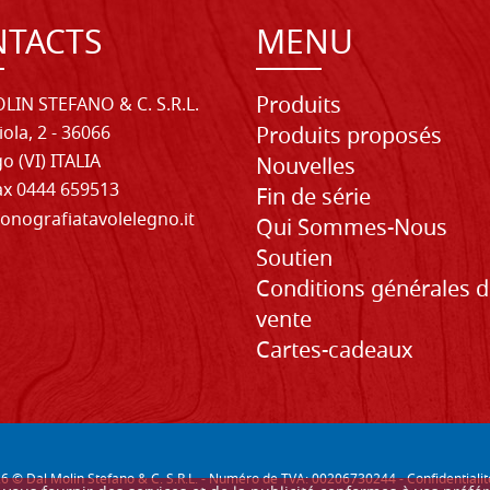
TACTS
MENU
Produits
LIN STEFANO & C. S.R.L.
iola, 2 - 36066
Produits proposés
o (VI) ITALIA
Nouvelles
Fax 0444 659513
Fin de série
onografiatavolelegno.it
Qui Sommes-Nous
Soutien
Conditions générales 
vente
Cartes-cadeaux
26
© Dal Molin Stefano & C. S.R.L. - Numéro de TVA: 00206730244 -
Confidentialit