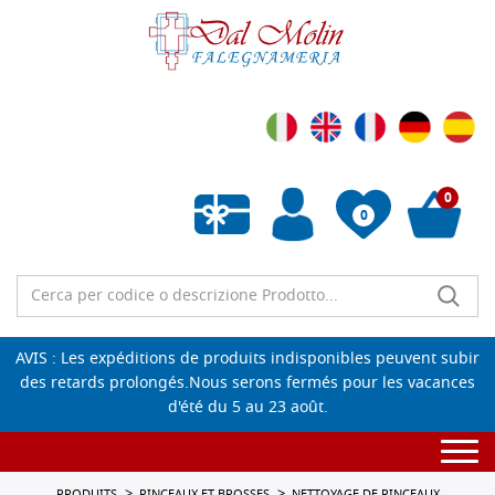
0
0
Liste de souhaits vide
AVIS : Les expéditions de produits indisponibles peuvent subir
des retards prolongés.Nous serons fermés pour les vacances
d'été du 5 au 23 août.
Togg
navi