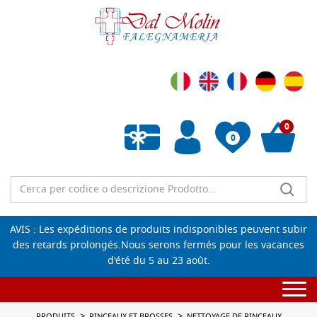
0
0
Liste de souhaits vide
AVIS : Les expéditions de produits indisponibles peuvent subir
des retards prolongés.Nous serons fermés pour les vacances
d'été du 5 au 23 août.
Togg
navi