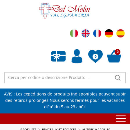
0
0
Liste de souhaits vide
AVIS : Les expéditions de produits indisponibles peuvent subir
des retards prolongés.Nous serons fermés pour les vacances
d'été du 5 au 23 août.
Togg
navi