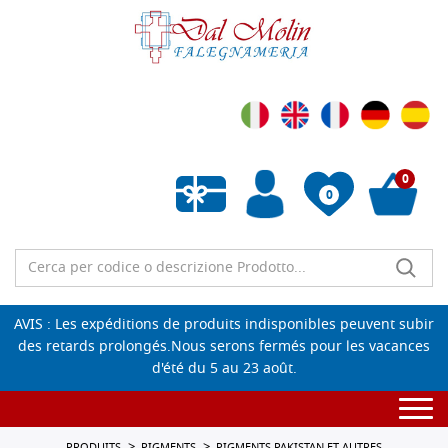
0
0
Liste de souhaits vide
AVIS : Les expéditions de produits indisponibles peuvent subir
des retards prolongés.Nous serons fermés pour les vacances
d'été du 5 au 23 août.
Togg
navi