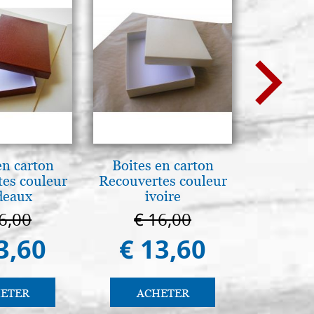
en carton
Boites en carton
Mère
es couleur
Recouvertes couleur
intronis
deaux
ivoire
6,00
€ 16,00
€ 1
3,60
€ 13,60
€ 1.
ETER
ACHETER
AC