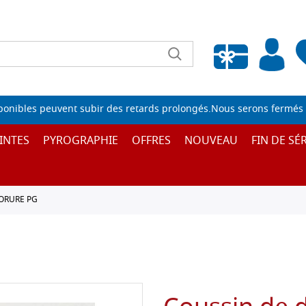
Liste de souhaits vide
sponibles peuvent subir des retards prolongés.Nous serons fermés 
INTES
PYROGRAPHIE
OFFRES
NOUVEAU
FIN DE SÉR
ORURE PG