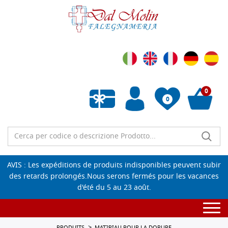
0
0
Liste de souhaits vide
AVIS : Les expéditions de produits indisponibles peuvent subir
des retards prolongés.Nous serons fermés pour les vacances
d'été du 5 au 23 août.
Togg
navi