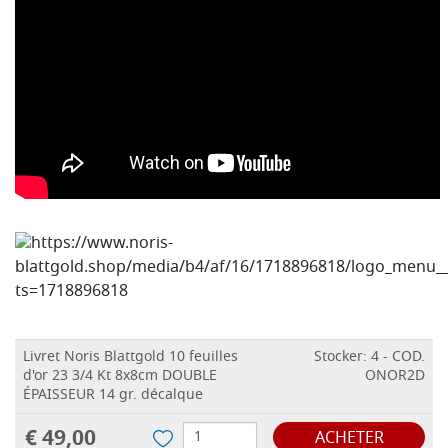
Livret Noris Blattgold 10 feuilles
Stocker: 4 - COD.
d'or 23 3/4 Kt 8x8cm DOUBLE
ONOR2D
ÉPAISSEUR 14 gr. décalque
€ 49,00
ACHETER