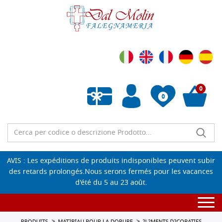
0
0
Liste de souhaits vide
AVIS : Les expéditions de produits indisponibles peuvent subir
des retards prolongés.Nous serons fermés pour les vacances
d'été du 5 au 23 août.
Togg
navi