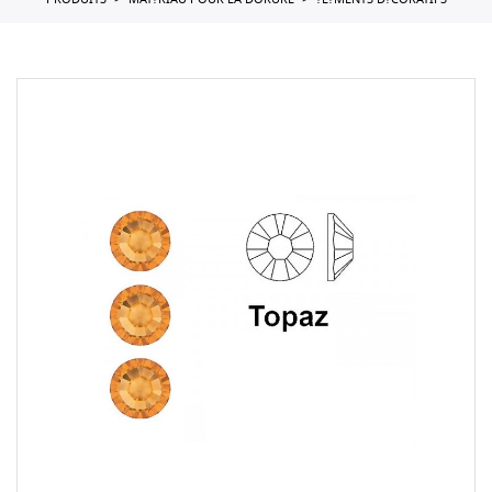
PRODUITS
MAT?RIAU POUR LA DORURE
?L?MENTS D?CORATIFS