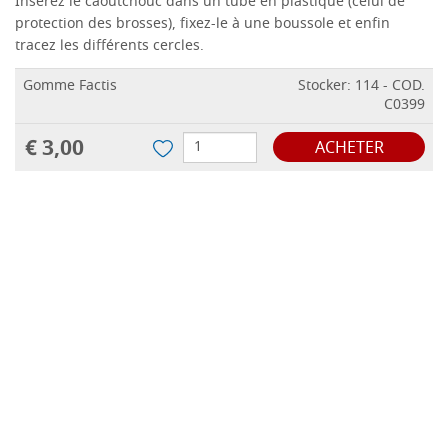
Insérez le caoutchouc dans un tube en plastique (celui de
protection des brosses), fixez-le à une boussole et enfin
tracez les différents cercles.
Gomme Factis
Stocker: 114 - COD.
C0399
€ 3,00
ACHETER