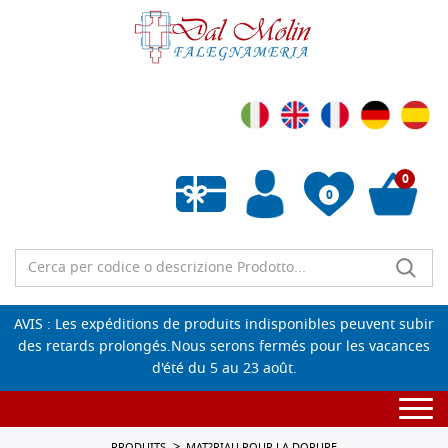
0
0
Liste de souhaits vide
AVIS : Les expéditions de produits indisponibles peuvent subir
des retards prolongés.Nous serons fermés pour les vacances
d'été du 5 au 23 août.
Togg
navi