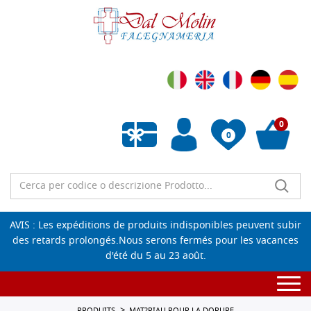
0
0
Liste de souhaits vide
AVIS : Les expéditions de produits indisponibles peuvent subir
des retards prolongés.Nous serons fermés pour les vacances
d'été du 5 au 23 août.
Togg
navi