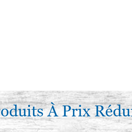
oduits À Prix Rédu