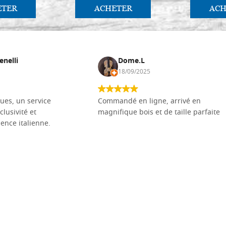
ETER
ACHETER
ACH
enelli
Dome.L
18/09/2025
ues, un service
Commandé en ligne, arrivé en
clusivité et
magnifique bois et de taille parfaite
llence italienne.