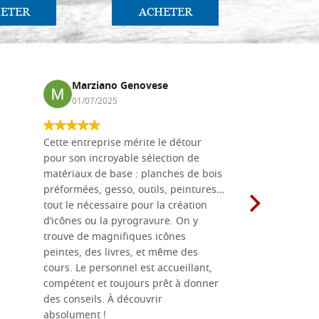
ETER
ACHETER
AC
Marziano Genovese
Anna
01/07/2025
17/02
Cette entreprise mérite le détour
Les planche
pour son incroyable sélection de
achetées e
matériaux de base : planches de bois
une menuis
préformées, gesso, outils, peintures…
achalandée
tout le nécessaire pour la création
rapport qu
d’icônes ou la pyrogravure. On y
dans une 
trouve de magnifiques icônes
dimensions
peintes, des livres, et même des
soigneusem
cours. Le personnel est accueillant,
dans les dé
compétent et toujours prêt à donner
des conseils. À découvrir
absolument !