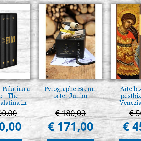
 Palatina a
Pyrographe Brenn-
Arte bi
o - The
peter Junior
postbiz
alatina in
Venezia
ermo
00,00
€ 180,00
€ 5
0,00
€ 171,00
€ 4