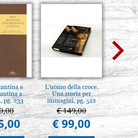
zantina e
L'uomo della croce.
Boites
antina a
Una storia per
Recouver
, pg. 233
immagini, pg. 512
bo
0,00
€ 149,00
€ 
5,00
€ 99,00
€ 