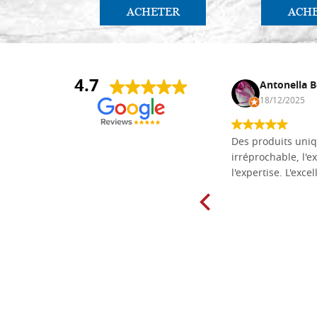
ACHETER
ACH
4.7
Daniel Vandewalle
Antonella B
27/07/2017
18/12/2025
société fiable et correcte. Très bon
Des produits uniq
matériel.
irréprochable, l'ex
l'expertise. L'exce