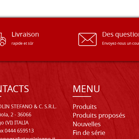
Livraison
Des questio
rapide et sûr
Envoyez-nous un cour
TACTS
MENU
Produits
LIN STEFANO & C. S.R.L.
iola, 2 - 36066
Produits proposés
o (VI) ITALIA
Nouvelles
Fax 0444 659513
Fin de série