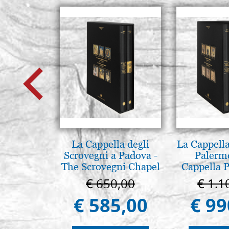
La Cappella degli
La Cappella
Scrovegni a Padova -
Palerm
The Scrovegni Chapel
Cappella P
in Padua
Pal
€ 650,00
€ 1.1
€ 585,00
€ 99