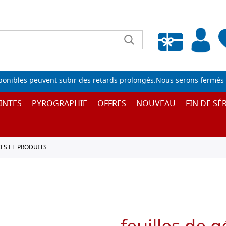
Liste de souhaits vide
sponibles peuvent subir des retards prolongés.Nous serons fermés 
INTES
PYROGRAPHIE
OFFRES
NOUVEAU
FIN DE SÉR
LS ET PRODUITS