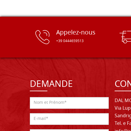
Appelez-nous
+39 0444659513
DEMANDE
CON
DAL MO
Via Lup
Sandrig
Tel. e 