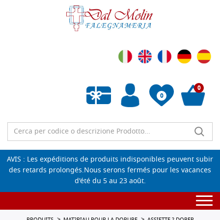
0
0
Liste de souhaits vide
AVIS : Les expéditions de produits indisponibles peuvent subir
des retards prolongés.Nous serons fermés pour les vacances
d'été du 5 au 23 août.
Togg
navi