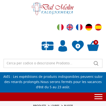
0
0
Liste de souhaits vide
AVIS : Les expéditions de produits indisponibles peuvent subir
des retards prolongés.Nous serons fermés pour les vacances
d'été du 5 au 23 août.
Togg
navi