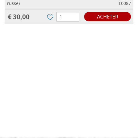
russe)
L0087
€ 30,00
ACHETER