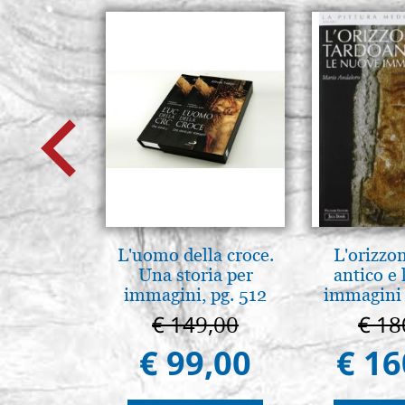
L'uomo della croce.
L'orizzo
Una storia per
antico e
immagini, pg. 512
immagini 
€ 149,00
€ 18
€ 99,00
€ 16