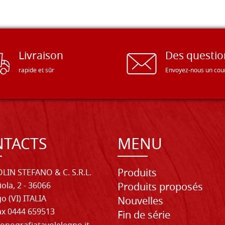
Livraison
Des questio
rapide et sûr
Envoyez-nous un cour
TACTS
MENU
Produits
LIN STEFANO & C. S.R.L.
iola, 2 - 36066
Produits proposés
o (VI) ITALIA
Nouvelles
Fax 0444 659513
Fin de série