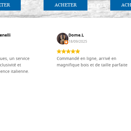
ETER
ACHETER
ACH
enelli
Dome.L
18/09/2025
ues, un service
Commandé en ligne, arrivé en
clusivité et
magnifique bois et de taille parfaite
llence italienne.