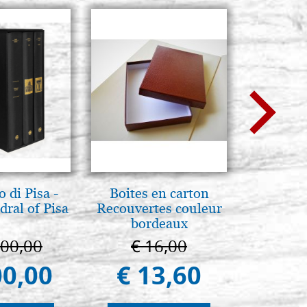
 di Pisa -
Boites en carton
Mère d
ral of Pisa
Recouvertes couleur
Novgoro
bordeaux
25
000,00
€ 16,00
€ 4
00,00
€ 13,60
€ 4