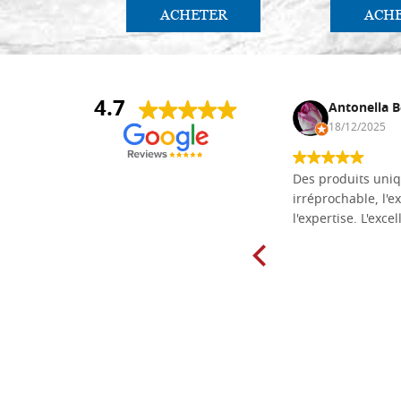
ACHETER
ACH
4.7
Daniel Vandewalle
Antonella B
27/07/2017
18/12/2025
société fiable et correcte. Très bon
Des produits uniq
matériel.
irréprochable, l'ex
l'expertise. L'exce