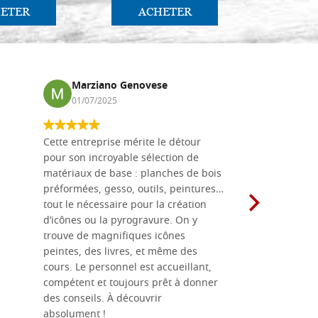
ETER
ACHETER
AC
Marziano Genovese
Anna
01/07/2025
17/02
Cette entreprise mérite le détour
Les planche
pour son incroyable sélection de
achetées e
matériaux de base : planches de bois
une menuis
préformées, gesso, outils, peintures…
achalandée
tout le nécessaire pour la création
rapport qu
d’icônes ou la pyrogravure. On y
dans une 
trouve de magnifiques icônes
dimensions
peintes, des livres, et même des
soigneusem
cours. Le personnel est accueillant,
dans les dé
compétent et toujours prêt à donner
des conseils. À découvrir
absolument !