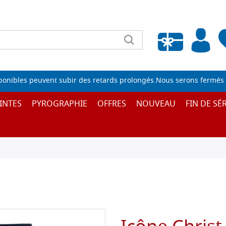
Liste de souhaits vide
sponibles peuvent subir des retards prolongés.Nous serons fermés 
INTES
PYROGRAPHIE
OFFRES
NOUVEAU
FIN DE SÉR