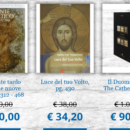
nte tardo
Luce del tuo Volto,
Il Duomo
 le nuove
pg. 430
The Cathed
312 - 468
0,00
€ 38,00
€ 1.
0,00
€ 34,20
€ 9