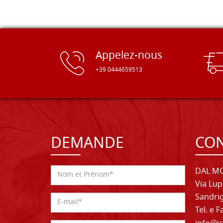
Appelez-nous
+39 0444659513
DEMANDE
CON
DAL MO
Via Lup
Sandrig
Tel. e 