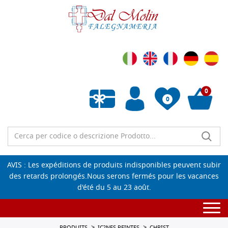
0
0
Liste de souhaits vide
AVIS : Les expéditions de produits indisponibles peuvent subir
des retards prolongés.Nous serons fermés pour les vacances
d'été du 5 au 23 août.
Togg
navi