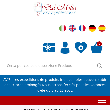
0
0
Liste de souhaits vide
AVIS : Les expéditions de produits indisponibles peuvent subir
des retards prolongés.Nous serons fermés pour les vacances
d'été du 5 au 23 août.
Togg
navi