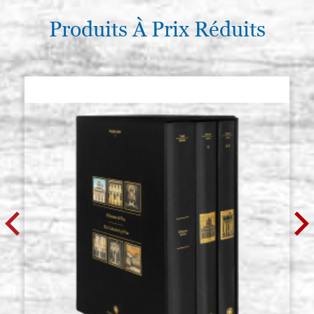
€ 127,40
ACHETER
Produits À Prix Réduits
Croix S. Damiano h. 120 cm lisse
Stocker: 0 - COD.
avec aurèole, cales, brute.
G120Y1A
€ 159,80
ACHETER
Croix S. Damiano h. 140 cm lisse
Stocker: 0 - COD.
avec aurèole, cales, brute.
G140Y1A
€ 191,20
ACHETER