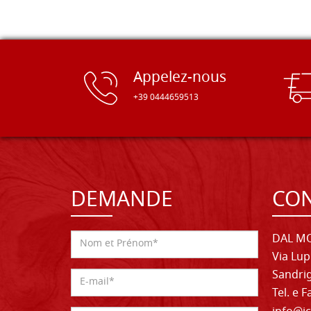
Appelez-nous
+39 0444659513
DEMANDE
CON
DAL MO
Via Lup
Sandrig
Tel. e 