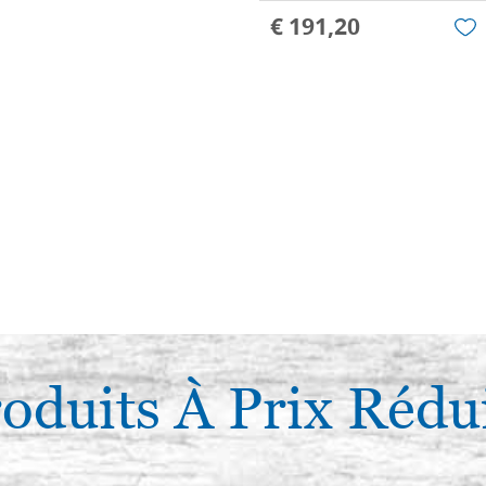
€ 191,20
oduits À Prix Rédu