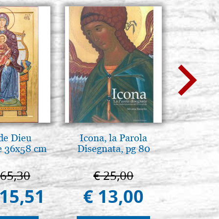
de Dieu
Icona, la Parola
La Capp
e 36x58 cm
Disegnata, pg 80
Scrovegn
The Scro
in
665,30
€ 25,00
€ 6
415,51
€ 13,00
€ 5