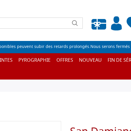
Liste de souhaits vide
sponibles peuvent subir des retards prolongés.Nous serons fermés 
INTES
PYROGRAPHIE
OFFRES
NOUVEAU
FIN DE SÉR