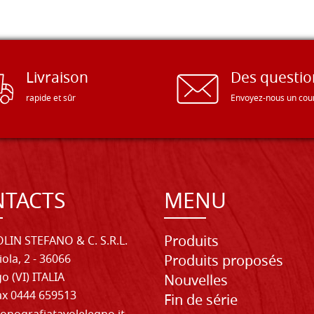
Livraison
Des questio
rapide et sûr
Envoyez-nous un cour
TACTS
MENU
Produits
LIN STEFANO & C. S.R.L.
iola, 2 - 36066
Produits proposés
o (VI) ITALIA
Nouvelles
Fax 0444 659513
Fin de série