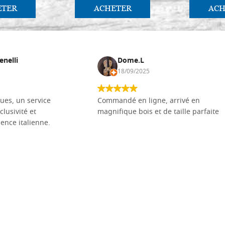
ETER
ACHETER
ACH
enelli
Dome.L
18/09/2025
ues, un service
Commandé en ligne, arrivé en
clusivité et
magnifique bois et de taille parfaite
llence italienne.