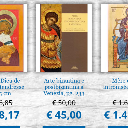
 Dieu de
Arte bizantina e
Mère 
tendresse
postbizantina a
intronisé
5 cm
Venezia, pg. 233
6,85
€ 50,00
€ 1.
8,17
€ 45,00
€ 1.