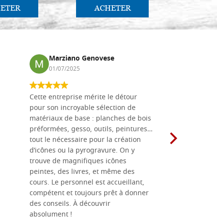
ETER
ACHETER
AC
Marziano Genovese
Anna
01/07/2025
17/02
Cette entreprise mérite le détour
Les planche
pour son incroyable sélection de
achetées e
matériaux de base : planches de bois
une menuis
préformées, gesso, outils, peintures…
achalandée
tout le nécessaire pour la création
rapport qu
d’icônes ou la pyrogravure. On y
dans une 
trouve de magnifiques icônes
dimensions
peintes, des livres, et même des
soigneusem
cours. Le personnel est accueillant,
dans les dé
compétent et toujours prêt à donner
des conseils. À découvrir
absolument !