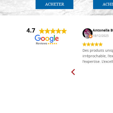
ACHETER
ACH
4.7
Daniel Vandewalle
Antonella B
27/07/2017
18/12/2025
société fiable et correcte. Très bon
Des produits uniq
matériel.
irréprochable, l'ex
l'expertise. L'exce