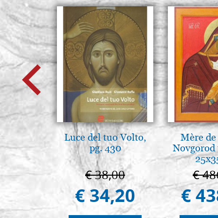
Luce del tuo Volto,
Mère de
pg. 430
Novgorod 
25x3
€ 38,00
€ 48
€ 34,20
€ 43