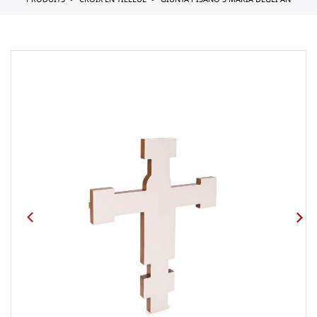
PRODUITS
CROIX EN TILLEUL
GIUNTA PISANO S MARIA DEGLI AN