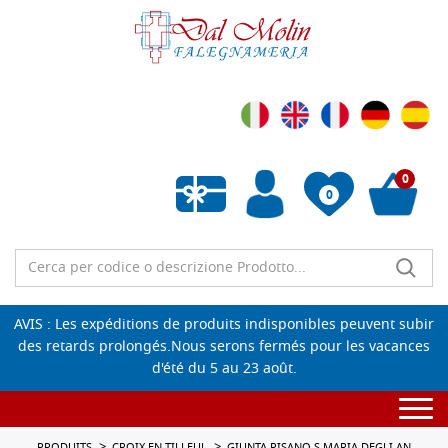
0
0
Liste de souhaits vide
AVIS : Les expéditions de produits indisponibles peuvent subir
des retards prolongés.Nous serons fermés pour les vacances
d'été du 5 au 23 août.
Togg
navi