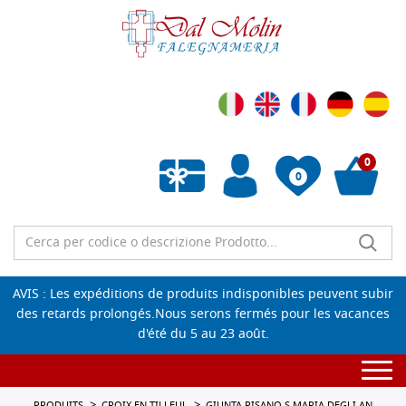
0
0
Liste de souhaits vide
AVIS : Les expéditions de produits indisponibles peuvent subir
des retards prolongés.Nous serons fermés pour les vacances
d'été du 5 au 23 août.
Togg
navi