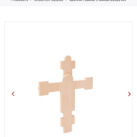
PRODUITS
CROIX EN TILLEUL
GIUNTA PISANO S MARIA DEGLI AN