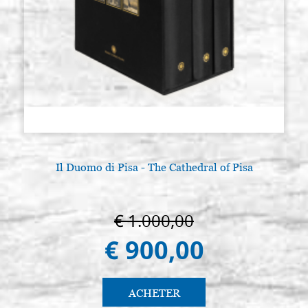
Il Duomo di Pisa - The Cathedral of Pisa
A
€ 1.000,00
€ 900,00
ACHETER