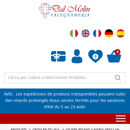
0
0
Liste de souhaits vide
AVIS : Les expéditions de produits indisponibles peuvent subir
des retards prolongés.Nous serons fermés pour les vacances
d'été du 5 au 23 août.
Togg
navi