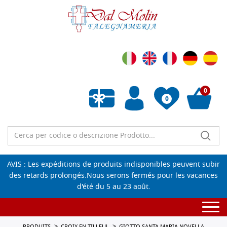
0
0
Liste de souhaits vide
AVIS : Les expéditions de produits indisponibles peuvent subir
des retards prolongés.Nous serons fermés pour les vacances
d'été du 5 au 23 août.
Togg
navi