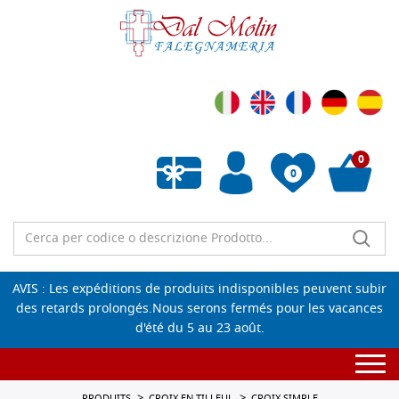
0
0
Liste de souhaits vide
AVIS : Les expéditions de produits indisponibles peuvent subir
des retards prolongés.Nous serons fermés pour les vacances
d'été du 5 au 23 août.
Togg
navi