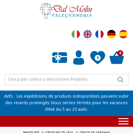
0
0
Liste de souhaits vide
AVIS : Les expéditions de produits indisponibles peuvent subir
des retards prolongés.Nous serons fermés pour les vacances
d'été du 5 au 23 août.
Togg
navi